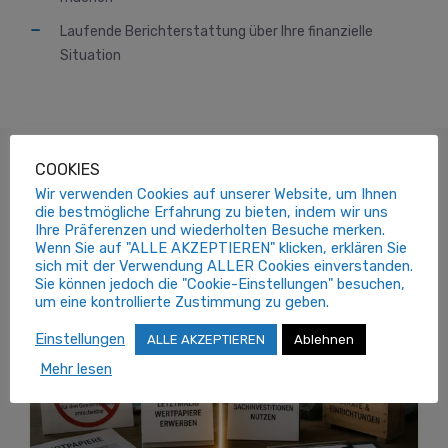
Laufende Berichterstattung über Ihre finanzielle
Situation
COOKIES
Wir verwenden Cookies auf unserer Website, um Ihnen
Aktuelle Informationen
die bestmögliche Erfahrung zu bieten, indem wir uns
Ihre Präferenzen und wiederholten Besuche merken.
Wenn Sie auf "ALLE AKZEPTIEREN" klicken, erklären Sie
sich mit der Verwendung ALLER Cookies einverstanden.
Sie können jedoch die "Cookie-Einstellungen" besuchen,
um eine kontrollierte Zustimmung zu geben.
Einstellungen
ALLE AKZEPTIEREN
Ablehnen
Mehr lesen