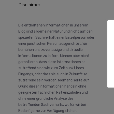
Disclaimer
Die enthaltenen Informationen in unserem
Blog sind allgemeiner Natur und nicht auf den
speziellen Sachverhalt einer Einzelperson oder
einer juristischen Person ausgerichtet. Wir
bemühen uns zuverlässige und aktuelle
Informationen zu liefern, können aber nicht
garantieren, dass diese Informationen so
zutreffend sind wie zum Zeitpunkt ihres
Eingangs, oder dass sie auch in Zukunft so
zutreffend sein werden. Niemand sollte auf
Grund dieser Informationen handeln ohne
geeigneten fachlichen Rat einzuholen und
ohne einer gründliche Analyse des
betreffenden Sachverhalts, wofür wir bei
Bedarf gerne zur Verfügung stehen.