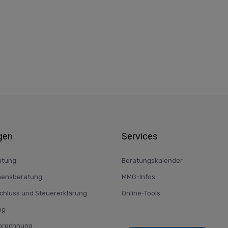
gen
Services
atung
Beratungskalender
ensberatung
MMG-Infos
hluss und Steuererklärung
Online-Tools
ng
brechnung