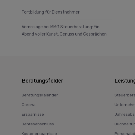
Fortbildung für Dienstnehmer
Vernissage bei MMG Steuerberatung: Ein
Abend voller Kunst, Genuss und Gesprächen
Beratungsfelder
Leistun
Beratungskalender
Steuerber
Corona
Unternehm
Ersparnisse
Jahresabsc
Jahresabschluss
Buchhaltu
Kostenersparnisse
Personala