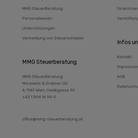
MMG SteuerBeratung
Finanzma
Personalwesen
Vermittlun
Unterstützungen
Vermeidung von Steuerschäden
Infos u
Kontakt
MMG Steuerberatung
Impressum
MMG SteuerBeratung
AGB
Morawetz & Grabner OG
Datenschu
A-1140 Wien, Hadikgasse 90
+43 1 894 14 94-0
office@mmg-steuerberatung.at