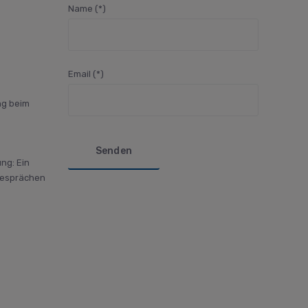
Name (*)
Email (*)
g beim
Bitte lasse dieses Feld leer.
ng: Ein
Gesprächen