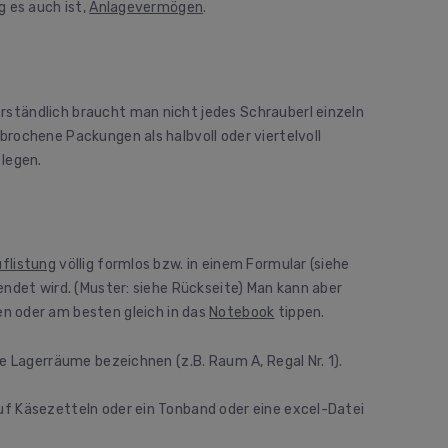
g es auch ist,
Anlagevermögen
.
ständlich braucht man nicht jedes Schrauberl einzeln
brochene Packungen als halbvoll oder viertelvoll
 legen.
uflistung
völlig formlos bzw. in einem Formular (siehe
ndet wird. (Muster: siehe Rückseite) Man kann aber
n oder am besten gleich in das
Notebook
tippen.
e Lagerräume bezeichnen (z.B. Raum A, Regal Nr. 1).
uf Käsezetteln oder ein Tonband oder eine excel-Datei