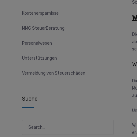
Sc
Kostenersparnisse
W
MMG SteuerBeratung
D
ab
Personalwesen
sc
Unterstützungen
W
Vermeidung von Steuerschäden
Di
Mu
au
Suche
Um
Wi
er