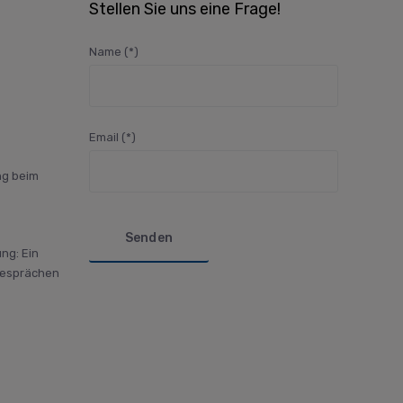
Stellen Sie uns eine Frage!
Name (*)
Email (*)
g beim
Bitte lasse dieses Feld leer.
ng: Ein
Gesprächen