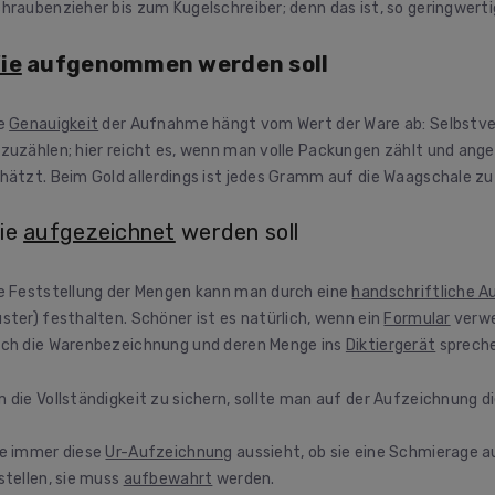
hraubenzieher bis zum Kugelschreiber; denn das ist, so geringwerti
ie
aufgenommen werden soll
ie
Genauigkeit
der Aufnahme hängt vom Wert der Ware ab: Selbstver
zuzählen; hier reicht es, wenn man volle Packungen zählt und ange
hätzt. Beim Gold allerdings ist jedes Gramm auf die Waagschale zu
ie
aufgezeichnet
werden soll
e Feststellung der Mengen kann man durch eine
handschriftliche A
ster) festhalten. Schöner ist es natürlich, wenn ein
Formular
verwe
ch die Warenbezeichnung und deren Menge ins
Diktiergerät
spreche
 die Vollständigkeit zu sichern, sollte man auf der Aufzeichnung di
e immer diese
Ur-Aufzeichnung
aussieht, ob sie eine Schmierage a
stellen, sie muss
aufbewahrt
werden.