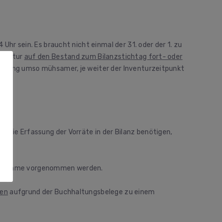
Uhr sein. Es braucht nicht einmal der 31. oder der 1. zu
nventur
auf den Bestand zum Bilanzstichtag fort- oder
echnung umso mühsamer, je weiter der Inventurzeitpunkt
r die Erfassung der Vorräte in der Bilanz benötigen,
Aufnahme vorgenommen werden.
gen
aufgrund der Buchhaltungsbelege zu einem