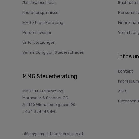
Jahresabschluss
Buchhaltu
Kostenersparnisse
Personala
MMG SteuerBeratung
Finanzma
Personalwesen
Vermittlun
Unterstützungen
Vermeidung von Steuerschäden
Infos u
Kontakt
MMG Steuerberatung
Impressum
MMG SteuerBeratung
AGB
Morawetz & Grabner OG
Datenschu
A-1140 Wien, Hadikgasse 90
+43 1 894 14 94-0
office@mmg-steuerberatung.at