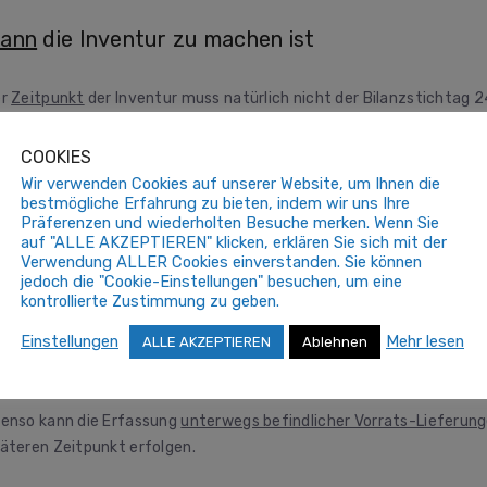
ann
die Inventur zu machen ist
er
Zeitpunkt
der Inventur muss natürlich nicht der Bilanzstichtag 24 
in, wenn gewährleistet ist, dass vom Bestand zum Zeitpunkt der I
ckgerechnet
werden kann. (Natürlich wird diese Fort- bzw. Rückr
COOKIES
m Bilanzstichtag entfernt ist.)
Wir verwenden Cookies auf unserer Website, um Ihnen die
bestmögliche Erfahrung zu bieten, indem wir uns Ihre
Präferenzen und wiederholten Besuche merken. Wenn Sie
as auch
später
gemacht werden kann
auf "ALLE AKZEPTIEREN" klicken, erklären Sie sich mit der
Verwendung ALLER Cookies einverstanden. Sie können
jedoch die "Cookie-Einstellungen" besuchen, um eine
d nun zum Trost: Alles andere, was die M§M-Bilanzsachbearbeiter fü
kontrollierte Zustimmung zu geben.
nn ein andermal in einer ruhigen Stunde gemacht werden.
Einstellungen
Mehr lesen
ALLE AKZEPTIEREN
Ablehnen
ie
Bewertung der Inventur
kann unabhängig von der körperlichen 
enso kann die Erfassung
unterwegs befindlicher Vorrats-Lieferun
äteren Zeitpunkt erfolgen.