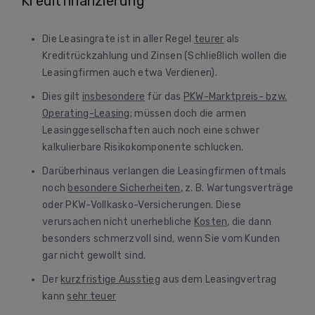
Kreditfinanzierung
Die Leasingrate ist in aller Regel
teurer
als
Kreditrückzahlung und Zinsen (Schließlich wollen die
Leasingfirmen auch etwa Verdienen).
Dies gilt
insbesondere
für das
PKW-Marktpreis- bzw.
Operating-Leasing
; müssen doch die armen
Leasinggesellschaften auch noch eine schwer
kalkulierbare Risikokomponente schlucken.
Darüberhinaus verlangen die Leasingfirmen oftmals
noch
besondere Sicherheiten
, z. B. Wartungsverträge
oder PKW-Vollkasko-Versicherungen. Diese
verursachen nicht unerhebliche
Kosten
, die dann
besonders schmerzvoll sind, wenn Sie vom Kunden
gar nicht gewollt sind.
Der
kurzfristige Ausstieg
aus dem Leasingvertrag
kann
sehr teuer