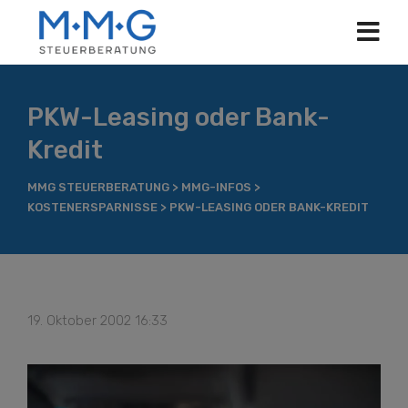
PKW-Leasing oder Bank-
Kredit
MMG STEUERBERATUNG
>
MMG-INFOS
>
KOSTENERSPARNISSE
>
PKW-LEASING ODER BANK-KREDIT
19. Oktober 2002 16:33