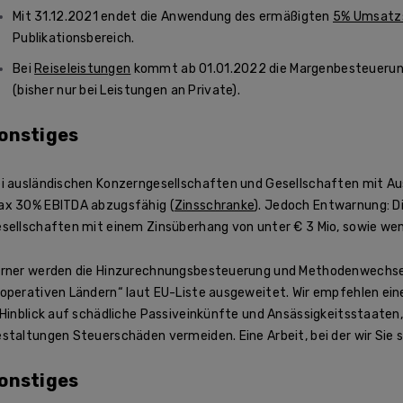
Mit 31.12.2021 endet die Anwendung des ermäßigten
5% Umsatzs
Publikationsbereich.
Bei
Reiseleistungen
kommt ab 01.01.2022 die Margenbesteuerun
(bisher nur bei Leistungen an Private).
onstiges
i ausländischen Konzerngesellschaften und Gesellschaften mit Aus
x 30% EBITDA abzugsfähig (
Zinsschranke
). Jedoch Entwarnung: Di
sellschaften mit einem Zinsüberhang von unter € 3 Mio, sowie wenn
rner werden die Hinzurechnungsbesteuerung und Methodenwechsel 
operativen Ländern“ laut EU-Liste ausgeweitet. Wir empfehlen ein
 Hinblick auf schädliche Passiveinkünfte und Ansässigkeitsstaaten
staltungen Steuerschäden vermeiden. Eine Arbeit, bei der wir Sie 
onstiges