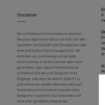
En
Disclaimer
€ 
Ca
De
Die enthaltenen Informationen in unserem
In
Blog sind allgemeiner Natur und nicht auf den
ve
speziellen Sachverhalt einer Einzelperson oder
Op
einer juristischen Person ausgerichtet. Wir
Ar
bemühen uns zuverlässige und aktuelle
Informationen zu liefern, können aber nicht
Ar
garantieren, dass diese Informationen so
Wo
zutreffend sind wie zum Zeitpunkt ihres
Ba
Eingangs, oder dass sie auch in Zukunft so
11
zutreffend sein werden. Niemand sollte auf
au
Grund dieser Informationen handeln ohne
ta
geeigneten fachlichen Rat einzuholen und
k
ohne einer gründliche Analyse des