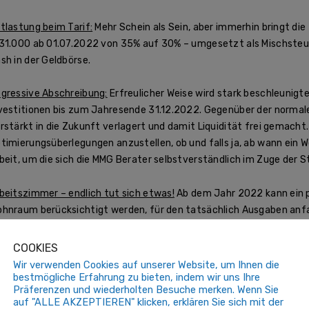
tlastung beim Tarif:
Mehr Schein als Sein, aber immerhin bringt di
31.000 ab 01.07.2022 von 35% auf 30% – umgesetzt als Mischsteu
sh in der Geldbörse.
gressive Abschreibung:
Erfreulicher Weise wird stark beschleunigt
vestitionen bis zum Jahresende 31.12.2022. Gegenüber der normal
rstärkt in die Zukunft verlagert und damit Liquidität frei gemacht.
timierungsüberlegungen anzustellen, ob und falls ja, ab wann ein W
beit, um die sich die MMG Berater selbstverständlich im Zuge der
beitszimmer – endlich tut sich etwas!
Ab dem Jahr 2022 kann ein 
hnraum berücksichtigt werden, für den tatsächlich Ausgaben anfa
sispauschalierung. Das Pauschale beträgt € 300 p.a. bzw € 1.200 p
.000 aus einer aktiven Erwerbstätigkeit (dh Vermietung oder Pension
COOKIES
ßerhalb des Wohnbereichs zur Verfügung steht. Ob das Pauschale je
Wir verwenden Cookies auf unserer Website, um Ihnen die
tsächlichen Kosten ist, muss im Einzelfall beurteilt werden – eine
bestmögliche Erfahrung zu bieten, indem wir uns Ihre
Präferenzen und wiederholten Besuche merken. Wenn Sie
ümmern werden.
auf "ALLE AKZEPTIEREN" klicken, erklären Sie sich mit der