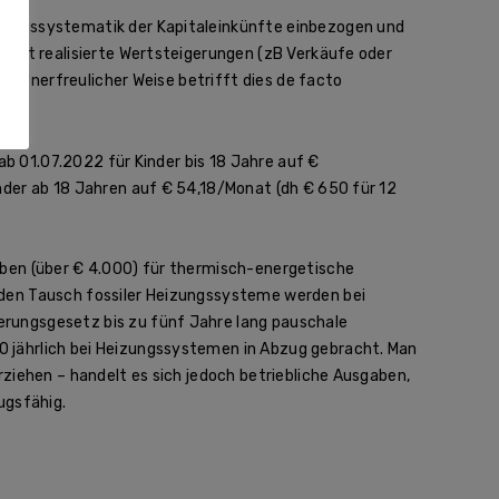
rungssystematik der Kapitaleinkünfte einbezogen und
ifft realisierte Wertsteigerungen (zB Verkäufe oder
g). Unerfreulicher Weise betrifft dies de facto
 ab 01.07.2022 für Kinder bis 18 Jahre auf €
nder ab 18 Jahren auf € 54,18/Monat (dh € 650 für 12
aben (über € 4.000) für thermisch-energetische
den Tausch fossiler Heizungssysteme werden bei
rungsgesetz bis zu fünf Jahre lang pauschale
 jährlich bei Heizungssystemen in Abzug gebracht. Man
ziehen – handelt es sich jedoch betriebliche Ausgaben,
ugsfähig.