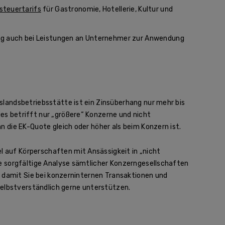
teuertarifs
für Gastronomie, Hotellerie, Kultur und
g auch bei Leistungen an Unternehmer zur Anwendung
landsbetriebsstätte ist ein Zinsüberhang nur mehr bis
es betrifft nur „größere“ Konzerne und nicht
 die EK-Quote gleich oder höher als beim Konzern ist.
auf Körperschaften mit Ansässigkeit in „nicht
e sorgfältige Analyse sämtlicher Konzerngesellschaften
, damit Sie bei konzerninternen Transaktionen und
selbstverständlich gerne unterstützen.