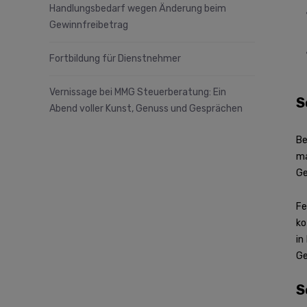
Handlungsbedarf wegen Änderung beim
Gewinnfreibetrag
Fortbildung für Dienstnehmer
Vernissage bei MMG Steuerberatung: Ein
S
Abend voller Kunst, Genuss und Gesprächen
Be
ma
Ge
Fe
ko
in
Ge
S