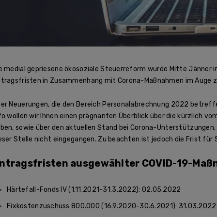
e medial gepriesene ökosoziale Steuerreform wurde Mitte Jänner i
tragsfristen in Zusammenhang mit Corona-Maßnahmen im Auge z
er Neuerungen, die den Bereich Personalabrechnung 2022 betreffen
fo wollen wir Ihnen einen prägnanten Überblick über die kürzlich 
ben, sowie über den aktuellen Stand bei Corona-Unterstützungen. 
eser Stelle nicht eingegangen. Zu beachten ist jedoch die Frist für
ntragsfristen ausgewählter COVID-19-Ma
Härtefall-Fonds IV (1.11.2021-31.3.2022): 02.05.2022
Fixkostenzuschuss 800.000 (16.9.2020-30.6.2021): 31.03.2022