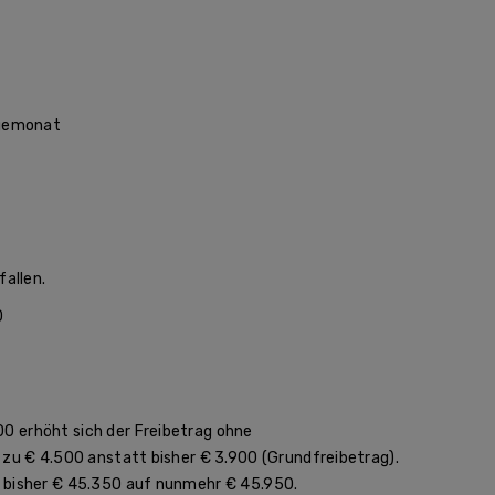
olgemonat
allen.
0
0 erhöht sich der Freibetrag ohne
 zu € 4.500 anstatt bisher € 3.900 (Grundfreibetrag).
n bisher € 45.350 auf nunmehr € 45.950.