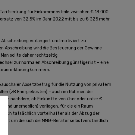
e Tarifsenkung für Einkommensteile zwischen € 18.000 –
ersatz von 32,5% im Jahr 2022 mit bis zu € 325 mehr
e Abschreibung verlängert und motiviert zu
en Abschreibung wird die Besteuerung der Gewinne
 Man sollte daher rechtzeitig
echsel zur normalen Abschreibung günstiger ist – eine
 Steuererklärung kümmern.
pauschaler Absetzbetrag für die Nutzung von privatem
llen (zB Energiekosten) – auch im Rahmen der
.a. je nachdem, ob Einkünfte von über oder unter €
 sind unerheblich) vorliegen, für die ein Raum
doch tatsächlich vorteilhafter als der Abzug der
 Arbeit um die sich die MMG-Berater selbstverständlich