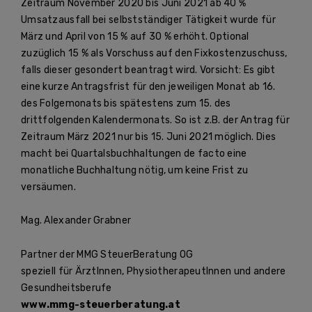
Zeitraum November 2020 bis Juni 2021 ab 40 %
Umsatzausfall bei selbstständiger Tätigkeit wurde für
März und April von 15 % auf 30 % erhöht. Optional
zuzüglich 15 % als Vorschuss auf den Fixkostenzuschuss,
falls dieser gesondert beantragt wird. Vorsicht: Es gibt
eine kurze Antragsfrist für den jeweiligen Monat ab 16.
des Folgemonats bis spätestens zum 15. des
drittfolgenden Kalendermonats. So ist z.B. der Antrag für
Zeitraum März 2021 nur bis 15. Juni 2021 möglich. Dies
macht bei Quartalsbuchhaltungen de facto eine
monatliche Buchhaltung nötig, um keine Frist zu
versäumen.
Mag. Alexander Grabner
Partner der MMG SteuerBeratung OG
speziell für ÄrztInnen, PhysiotherapeutInnen und andere
Gesundheitsberufe
www.mmg-steuerberatung.at