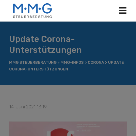
Update Corona-
Unterstützungen
MMG STEUERBERATUNG
>
MMG-INFOS
>
CORONA
>
UPDATE
CORONA-UNTERSTÜTZUNGEN
14. Juni 2021 13:19