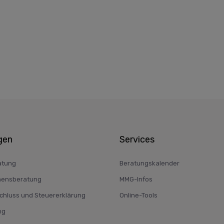
gen
Services
atung
Beratungskalender
ensberatung
MMG-Infos
hluss und Steuererklärung
Online-Tools
ng