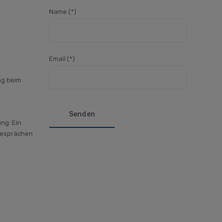
Name (*)
Email (*)
g beim
Bitte lasse dieses Feld leer.
ng: Ein
Gesprächen