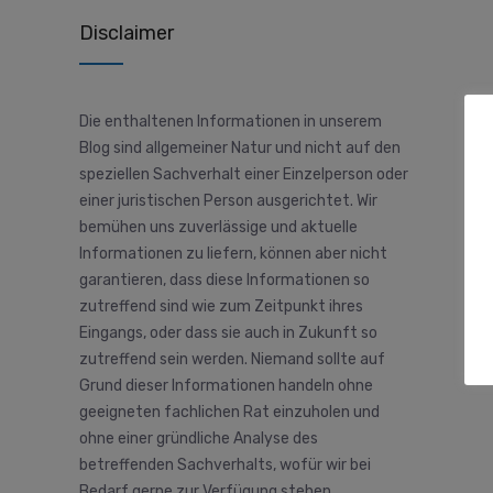
Disclaimer
Die enthaltenen Informationen in unserem
Blog sind allgemeiner Natur und nicht auf den
speziellen Sachverhalt einer Einzelperson oder
einer juristischen Person ausgerichtet. Wir
bemühen uns zuverlässige und aktuelle
Informationen zu liefern, können aber nicht
garantieren, dass diese Informationen so
zutreffend sind wie zum Zeitpunkt ihres
Eingangs, oder dass sie auch in Zukunft so
zutreffend sein werden. Niemand sollte auf
Grund dieser Informationen handeln ohne
geeigneten fachlichen Rat einzuholen und
ohne einer gründliche Analyse des
betreffenden Sachverhalts, wofür wir bei
Bedarf gerne zur Verfügung stehen.