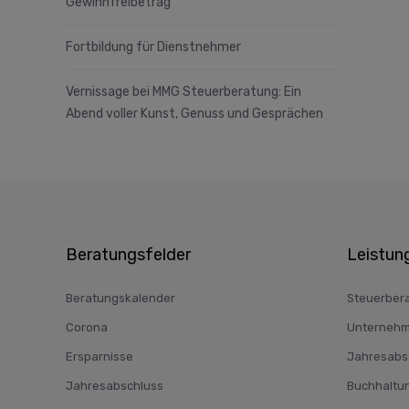
Gewinnfreibetrag
Fortbildung für Dienstnehmer
Vernissage bei MMG Steuerberatung: Ein
Abend voller Kunst, Genuss und Gesprächen
Beratungsfelder
Leistun
Beratungskalender
Steuerber
Corona
Unternehm
Ersparnisse
Jahresabsc
Jahresabschluss
Buchhaltu