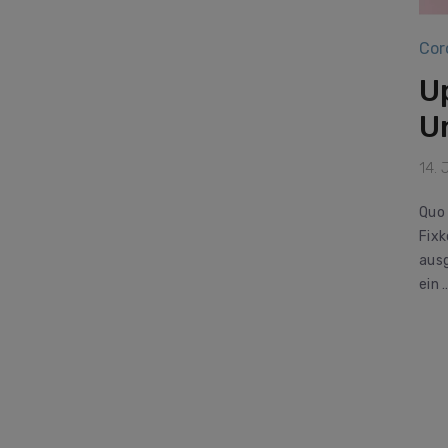
Cor
U
U
14. 
Quo 
Fixk
ausg
ein 