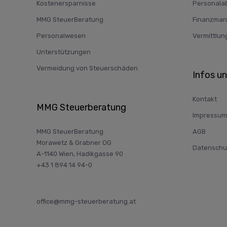
Kostenersparnisse
Personala
MMG SteuerBeratung
Finanzma
Personalwesen
Vermittlun
Unterstützungen
Vermeidung von Steuerschäden
Infos u
Kontakt
MMG Steuerberatung
Impressum
MMG SteuerBeratung
AGB
Morawetz & Grabner OG
Datenschu
A-1140 Wien, Hadikgasse 90
+43 1 894 14 94-0
office@mmg-steuerberatung.at